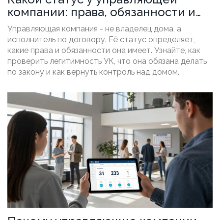
компании: права, обязанности и
законодательная основа
Управляющая компания - не владелец дома, а
исполнитель по договору. Её статус определяет,
какие права и обязанности она имеет. Узнайте, как
проверить легитимность УК, что она обязана делать
по закону и как вернуть контроль над домом.