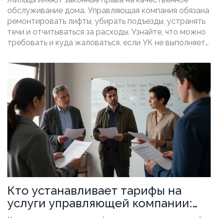
обслуживание дома. Управляющая компания обязана
ремонтировать лифты, убирать подъезды, устранять
течи и отчитываться за расходы. Узнайте, что можно
требовать и куда жаловаться, если УК не выполняет
свои обязанности.
Кто устанавливает тарифы на
услуги управляющей компании:
кто решает, сколько платить за