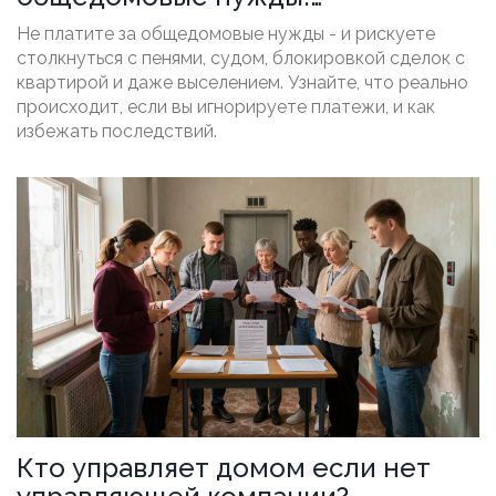
последствия и как избежать
Не платите за общедомовые нужды - и рискуете
проблем
столкнуться с пенями, судом, блокировкой сделок с
квартирой и даже выселением. Узнайте, что реально
происходит, если вы игнорируете платежи, и как
избежать последствий.
Кто управляет домом если нет