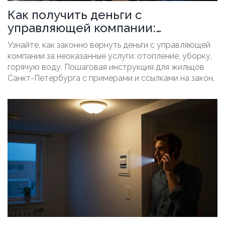
Как получить деньги с
управляющей компании:
пошаговая инструкция для
Узнайте, как законно вернуть деньги с управляющей
жильцов
компании за неоказанные услуги: отопление, уборку,
горячую воду. Пошаговая инструкция для жильцов
Санкт-Петербурга с примерами и ссылками на закон.