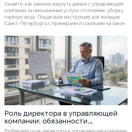
пошаговая инструкция для
Узнайте, как законно вернуть деньги с управляющей
жильцов
компании за неоказанные услуги: отопление, уборку,
горячую воду. Пошаговая инструкция для жильцов
Санкт-Петербурга с примерами и ссылками на закон.
Роль директора в управляющей
компании: обязанности,
полномочия и влияние
Разбираем роль директора в управляющей компании: