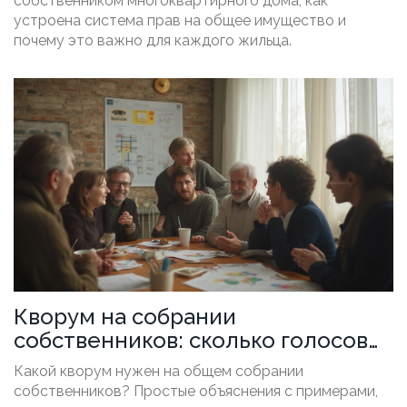
собственником многоквартирного дома, как
устроена система прав на общее имущество и
почему это важно для каждого жильца.
Кворум на собрании
собственников: сколько голосов
нужно для решений
Какой кворум нужен на общем собрании
собственников? Простые объяснения с примерами,