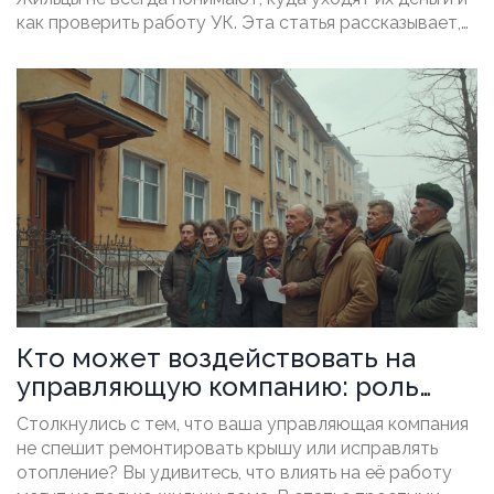
как проверить работу УК. Эта статья рассказывает,
кто отвечает за контроль, как наладить
прозрачность, где чаще всего происходят сбои и
какие уловки используют компании. Вы узнаете, как
не переплачивать и реально влиять на качество услуг.
Кто может воздействовать на
управляющую компанию: роль
жильцов, госорганов и соседей
Столкнулись с тем, что ваша управляющая компания
не спешит ремонтировать крышу или исправлять
отопление? Вы удивитесь, что влиять на её работу