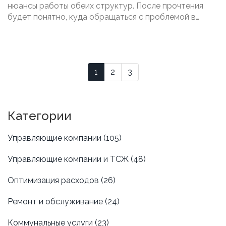
нюансы работы обеих структур. После прочтения
будет понятно, куда обращаться с проблемой в
доме, как формируются платежи и что можно
требовать по закону. Есть полезные советы и
лайфхаки для жильцов. Всё по делу — без сложных
терминов и воды.
1
2
3
Категории
Управляющие компании
(105)
Управляющие компании и ТСЖ
(48)
Оптимизация расходов
(26)
Ремонт и обслуживание
(24)
Коммунальные услуги
(23)