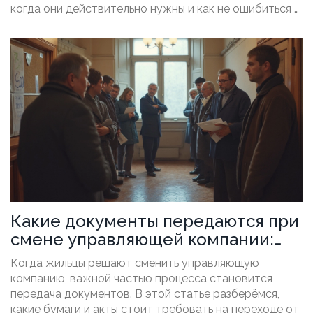
когда они действительно нужны и как не ошибиться в
выборе. Рассказываем, на что обратить внимание,
чтобы не переплачивать за некачественные услуги и
получить то, за что платишь. Читатель узнает, как
устроена система и какие реальные вопросы решает
управляющая компания каждый день.
Какие документы передаются при
смене управляющей компании:
подробный разбор
Когда жильцы решают сменить управляющую
компанию, важной частью процесса становится
передача документов. В этой статье разберёмся,
какие бумаги и акты стоит требовать на переходе от