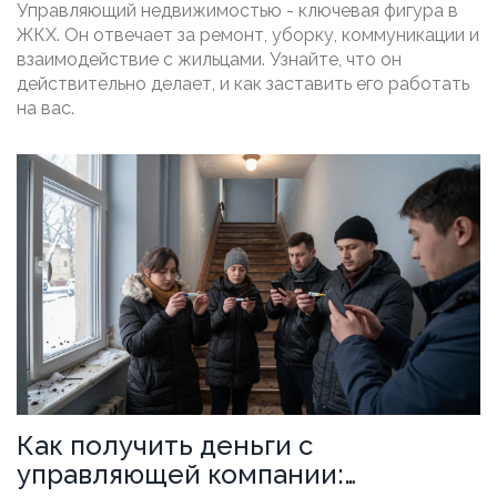
задачи и что ждать от него
Управляющий недвижимостью - ключевая фигура в
ЖКХ. Он отвечает за ремонт, уборку, коммуникации и
взаимодействие с жильцами. Узнайте, что он
действительно делает, и как заставить его работать
на вас.
Как получить деньги с
управляющей компании: