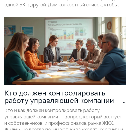
одной УК к другой. Дам конкретный список, чтобы
избежать неприятных сюрпризов и споров. Поделюсь
советами, как контролировать процесс передачи и
что делать, если прежняя компания не хочет
отдавать документы. Всё — без сложных терминов и
бюрократии.
Кто должен контролировать
работу управляющей компании —
просто о главном
Кто и как должен контролировать работу
управляющей компании — вопрос, который волнует
и собственников, и профессионалов рынка ЖКХ.
Жильцы не всегда понимают, куда уходят их деньги и