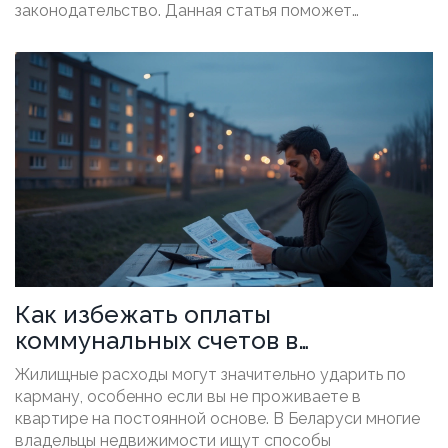
законодательство. Данная статья поможет
разобраться, кто именно должен нести расходы за
ремонт в случае поломки. Мы рассмотрим различные
ситуации, которые могут возникнуть, и как на них
нужно реагировать.
Как избежать оплаты
коммунальных счетов в
отсутствие проживания в
Жилищные расходы могут значительно ударить по
квартире в РБ
карману, особенно если вы не проживаете в
квартире на постоянной основе. В Беларуси многие
владельцы недвижимости ищут способы