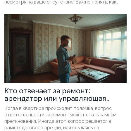
несмотря на ваше отсутствие. Важно понять, как
узаконить ваше отсутствие, какие платежи
необходимо оплачивать и как можно сэкономить на
коммунальных расходах. Если вы не хотите
неприятных сюрпризов в виде долгов по
коммунальным платежам, следуйте простым
рекомендациям и советы из этой статьи.
Кто отвечает за ремонт:
арендатор или управляющая
компания?
Когда в квартире происходит поломка, вопрос
ответственности за ремонт может стать камнем
преткновения. Иногда этот вопрос решается в
рамках договора аренды, или ссылаясь на