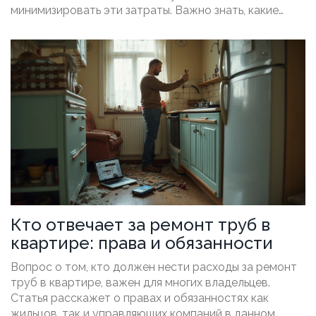
минимизировать эти затраты. Важно знать, какие
коммунальные платежи можно сократить или вовсе
избежать, если квартира пустует. Данная статья
предоставит полезную информацию о юридических
аспектах и практических советах для тех, кто
временно или постоянно не пользуется своим
жильем.
Кто отвечает за ремонт труб в
квартире: права и обязанности
Вопрос о том, кто должен нести расходы за ремонт
труб в квартире, важен для многих владельцев.
Статья расскажет о правах и обязанностях как
жильцов, так и управляющих компаний в данном