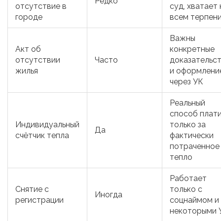
Редко
отсутствие в
суд, хватает 
городе
всем терпен
Важны
Акт об
конкретные
отсутствии
Часто
доказательс
жилья
и оформлени
через УК
Реальный
способ плат
Индивидуальный
только за
Да
счётчик тепла
фактически
потраченное
тепло
Работает
Снятие с
только с
Иногда
регистрации
соцнаймом и
некоторыми 