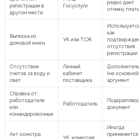
редко дает
регистрации в
Госуслуги
отмену плат
другом месте
Используетс
как
Выписка из
УК или ТСЖ
подтвержде
домовой книги
отсутствия
регистрации
Отсутствие
Личный
Дополнитель
счетов за воду и
кабинет
(не основной
свет
поставщика
аргумент
Справка от
работодателя
Подкрепляю
Работодатель
или
документ
командировочные
Иногда
Акт осмотра
применяется
УК, комиссия