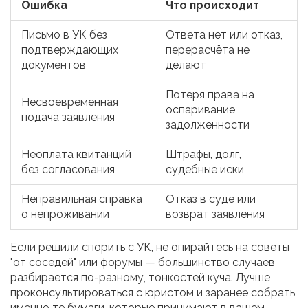
Ошибка
Что происходит
Письмо в УК без
Ответа нет или отказ,
подтверждающих
перерасчёта не
документов
делают
Потеря права на
Несвоевременная
оспаривание
подача заявления
задолженности
Неоплата квитанций
Штрафы, долг,
без согласования
судебные иски
Неправильная справка
Отказ в суде или
о непроживании
возврат заявления
Если решили спорить с УК, не опирайтесь на советы
"от соседей" или форумы — большинство случаев
разбирается по-разному, тонкостей куча. Лучше
проконсультироваться с юристом и заранее собрать
именно те бумаги, которые принимают в вашем