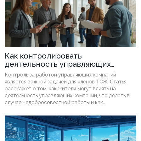
Как контролировать
деятельность управляющих
компаний в ТСЖ?
Контроль за работой управляющих компаний
является важной задачей для членов ТСЖ. Статья
расскажет о том, как жители могут влиять на
деятельность управляющих компаний, что делать в
случае недобросовестной работы и как
организовать эффективное взаимодействие.
Читатели также узнают о методах мониторинга и
доступных инструментах контроля. Это поможет
сделать жизнь в многоквартирных домах более
комфортной и прозрачной.