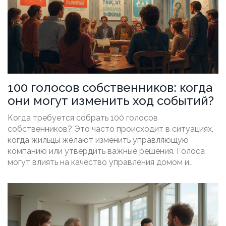
управляющим по дому.
100 голосов собственников: когда
они могут изменить ход событий?
Когда требуется собрать 100 голосов
собственников? Это часто происходит в ситуациях,
когда жильцы желают изменить управляющую
компанию или утвердить важные решения. Голоса
могут влиять на качество управления домом и
размер коммунальных оплат. Понимание, как
работает процесс голосования, может значительно
повысить контроль жильцов над своим жилым
пространством.