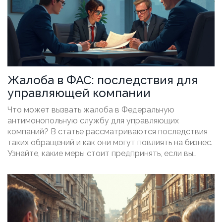
Жалоба в ФАС: последствия для
управляющей компании
Что может вызвать жалоба в Федеральную
антимонопольную службу для управляющих
компаний? В статье рассматриваются последствия
таких обращений и как они могут повлиять на бизнес.
Узнайте, какие меры стоит предпринять, если вы
столкнулись с подобной ситуацией, и какие советы
могут помочь избежать проблем с ФАС. Подробно
разбираем действия, которые могут помочь
минимизировать риски и улучшить работу компании.