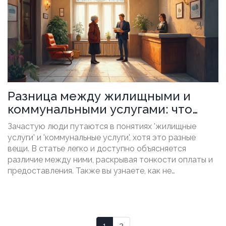
Разница между жилищными и
коммунальными услугами: что
стоит знать
Зачастую люди путаются в понятиях 'жилищные
услуги' и 'коммунальные услуги', хотя это разные
вещи. В статье легко и доступно объясняется
различие между ними, раскрывая тонкости оплаты и
предоставления. Также вы узнаете, как не
переплачивать и что делать в случае с проблемами в
сфере ЖКХ. Это знание поможет вам как жильцу или
домовладельцу более эффективно
взаимодействовать с управляющей компанией.
1
2