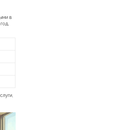
ыми в
год.
слуги,