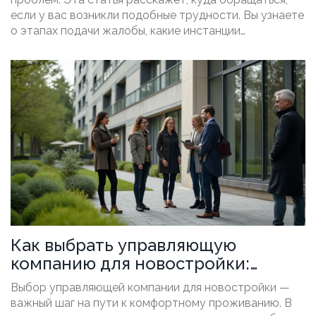
если у вас возникли подобные трудности. Вы узнаете
о этапах подачи жалобы, какие инстанции
задействовать и как защитить свои права.
Как выбрать управляющую
компанию для новостройки:
советы и рекомендации
Выбор управляющей компании для новостройки —
важный шаг на пути к комфортному проживанию. В