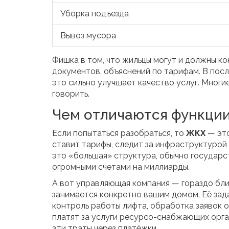
Уборка подъезда
Вывоз мусора
Фишка в том, что жильцы могут и должны к
документов, объяснений по тарифам. В пос
это сильно улучшает качество услуг. Многи
говорить.
Чем отличаются функции
Если попытаться разобраться, то
ЖКХ
— это
ставит тарифы, следит за инфраструктурой в
это «большая» структура, обычно государст
огромными счетами на миллиарды.
А вот управляющая компания — гораздо бли
занимается конкретно вашим домом. Её зад
контроль работы лифта, обработка заявок о
платят за услуги ресурсо-снабжающих орган
эти траты через платёжки.