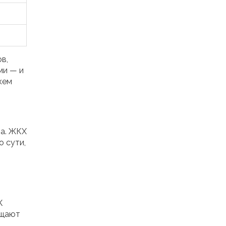
в,
ми — и
кем
на. ЖКХ
о сути,
К
ещают