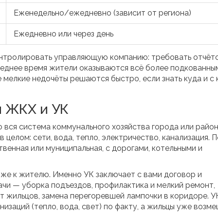
Еженедельно/ежедневно (зависит от региона)
Ежедневно или через день
онтролировать управляющую компанию: требовать отчёто
леднее время жители оказываются всё более подкованны
е мелкие недочёты решаются быстро, если знать куда и с 
 ЖКХ и УК
 вся система коммунального хозяйства города или райо
 целом: сети, вода, тепло, электричество, канализация. П
венная или муниципальная, с дорогами, котельными и
же к жителю. Именно УК заключает с вами договор и
ачи — уборка подъездов, профилактика и мелкий ремонт,
т жильцов, замена перегоревшей лампочки в коридоре. У
изаций (тепло, вода, свет) по факту, а жильцы уже возм