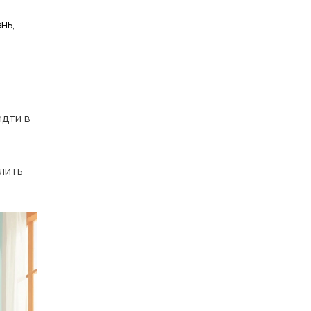
нь,
,
идти в
-
лить