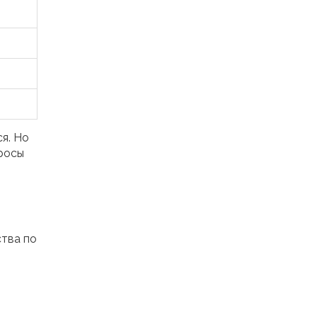
я. Но
росы
ства по