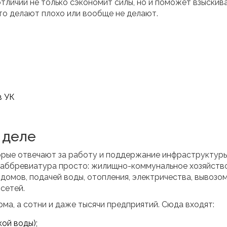
тличий не только сэкономит силы, но и поможет взыскив
что делают плохо или вообще не делают.
в УК
 деле
орые отвечают за работу и поддержание инфраструктуры
 аббревиатура просто: жилищно-коммунальное хозяйство
 домов, подачей воды, отопления, электричества, вывозо
сетей.
ма, а сотни и даже тысячи предприятий. Сюда входят:
ой воды);