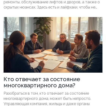
ремонты, обслуживание лифтов и дворов, а также о
скрытых нюансах. Здесь есть и лайфхаки, чтобы не
переплачивать. Информация будет полезна как для
жильцов, так и для тех, кто задумывается о смене
управляющей компании.
Кто отвечает за состояние
многоквартирного дома?
Разобраться в том, кто отвечает за состояние
многоквартирного дома, может быть непросто.
Управляющая компания, жильцы и даже органы