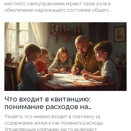
местного самоуправления играют свою роль в
обеспечении надлежащего состояния общего
имущества. В статье рассматриваются обязанности
всех сторон, нюансы заключения договоров и
контроль за выполнением обязательств. Также
предложены советы по взаимодействию с
управляющей компанией для решения текущих
проблем.
Что входит в квитанцию:
понимание расходов на
содержание жилья
Узнайте, что именно входит в платежку за
содержание жилья и как понимать расходы.
Управляющие компании часто включают