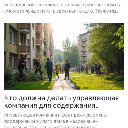
неожиданные платежи, но с таким руководством вы
сможете лучше понять свою квитанцию. Также мы
поделимся советами, как оптимизировать затраты и
на чем не стоит экономить в вопросах
коммунального благоустройства.
Что должна делать управляющая
компания для содержания
многоквартирного дома
Управляющая компания играет важную роль в
поддержании жилого дома в надлежащем
состоянии. Она отвечает за техническое