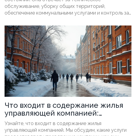
обслуживание, уборку общих территорий,
обеспечение коммунальными услугами и контроль за
безопасностью здания. Кроме того, управляющая
компания взаимодействует с подрядчиками для
проведения необходимых ремонтов и модернизаций,
а также должна информировать жильцов о
планируемых работах. При правильной организации
работы УК жильцы могут быть уверены в комфортных
и безопасных условиях проживания.
Что входит в содержание жилья
управляющей компанией:
ключевые аспекты
Узнайте, что входит в содержание жилья
управляющей компанией. Мы обсудим, какие услуги