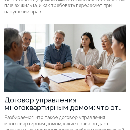
плечах жильца, и как требовать перерасчет при
нарушении прав.
Договор управления
многоквартирным домом: что это,
права жильцов и ключевые пункты
Разбираемся, что такое договор управления
многоквартирным домом, какие права он дает