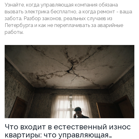
жильцов и реальные
Узнайте, когда управляющая компания обязана
возможности
вызвать электрика бесплатно, а когда ремонт - ваша
забота. Разбор законов, реальных случаев из
Петербурга и как не переплачивать за аварийные
работы.
Что входит в естественный износ
квартиры: что управляющая