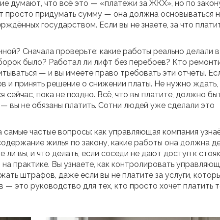
гие думают, что всё это — «платежи за ЖКХ», но по закон
т просто придумать сумму — она должна основываться 
рждённых государством. Если вы не знаете, за что платит
нной? Сначала проверьте: какие работы реально делали в
борок было? Работал ли лифт без перебоев? Кто ремонт
тываться — и вы имеете право требовать эти отчёты. Ес
в и принять решение о снижении платы. Не нужно ждать,
сейчас, пока не поздно. Всё, что вы платите, должно бы
 — вы не обязаны платить. Сотни людей уже сделали это
а самые частые вопросы: как управляющая компания узна
 содержание жилья по закону, какие работы она должна д
 ли вы, и что делать, если соседи не дают доступ к стояк
т на практике. Вы узнаете, как контролировать управляю
ежать штрафов, даже если вы не платите за услуги, котор
в — это руководство для тех, кто просто хочет платить 