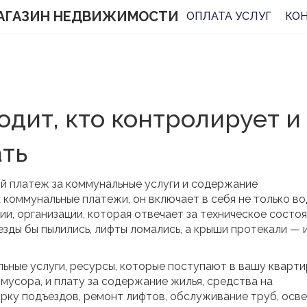
АГАЗИН НЕДВИЖИМОСТИ
ОПЛАТА УСЛУГ
КО
одит, кто контролирует и
ать
й платеж за коммунальные услуги и содержание
к
коммунальные платежи
, он включает в себя не только во
ии
,
организации, которая отвечает за техническое состо
ъезды бы пылились, лифты ломались, а крыши протекали — 
ьные услуги
,
ресурсы, которые поступают в вашу кварт
з мусора
, и
плату за содержание жилья
,
средства на
рку подъездов, ремонт лифтов, обслуживание труб, осв