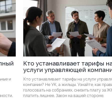
олный
Кто устанавливает тарифы н
услуги управляющей компани
кто решает, сколько платить 
ьные и
Кто устанавливает тарифы на услуги управ
содержание дома
компании? Не УК, а жильцы. Узнайте, как пра
голосовать на собраниях, снизить плату за Ж
ности.
платить лишнее. Закон на вашей стороне.