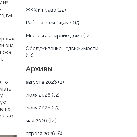
у их
на
ЖКХ и право
(22)
е, вы
Работа с жильцами
(15)
Многоквартирные дома
(14)
ировал
ли она
Обслуживание недвижимости
 пока
(13)
ть
Архивы
ёт о
августа 2026
(2)
елать
июля 2026
(12)
у.
щую
июня 2026
(15)
ые не
только
мая 2026
(14)
апреля 2026
(8)