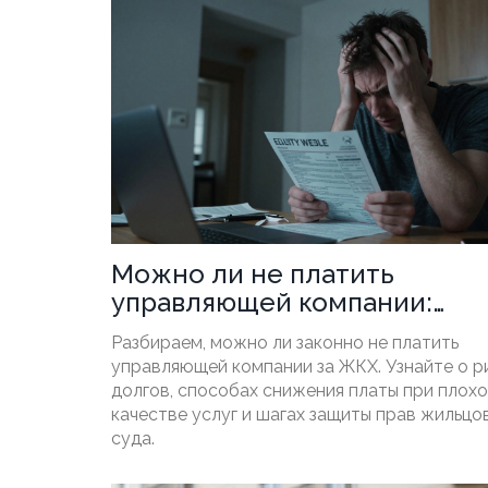
Можно ли не платить
управляющей компании:
законные способы и риски
Разбираем, можно ли законно не платить
управляющей компании за ЖКХ. Узнайте о р
долгов, способах снижения платы при плох
качестве услуг и шагах защиты прав жильцо
суда.