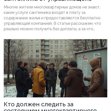
компании
Многие жители многоквартирных домов не знают,
какие услуги сантехника входят в плату за
содержание жилья и предоставляются бесплатно
управляющей компанией. В статье расскажем, что
реально можно получить без доплаты, а за что
придется заплатить отдельно. Узнаете, в каких
случаях можно вызывать сантехника без страха
получить счет и как использовать этот ресурс на
пользу дома и кошелька. Приведём
распространённые мифы и реальную практику
работы ЖКХ. Также поделимся лайфхаками, что
делать, если бесплатной услуги отказывают.
Кто должен следить за
состоянием многоквартирного