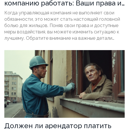
компанию работать: Ваши права и
шаги
Когда управляющая компания не выполняет свои
обязанности, это может стать настоящей головной
болью для жильцов. Поняв свои права и доступные
меры воздействия, вы можете изменить ситуацию к
лучшему. Обратите внимание на важные детали
контракта, ищите помощи у жилищной инспекции и
привлекайте соседей к совместным действиям. Эти
шаги помогут вам добиться улучшения качества
обслуживания в вашем доме.
Должен ли арендатор платить