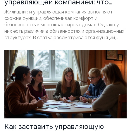
управляющей компанией: что
нужно знать
Жилищник и управляющая компания выполняют
схожие функции, обеспечивая комфорт и
безопасность в многоквартирных домах. Однако у
них есть различия в обязанностях и организационных
структурах. В статье рассматриваются функции,
задачи и преимущества каждого подхода. Читатели
узнают, когда и как лучше обратиться к Жилищнику
или управляющей компании. Это поможет избежать
недоразумений и выбрать оптимальный вариант для
управления жильем.
Как заставить управляющую