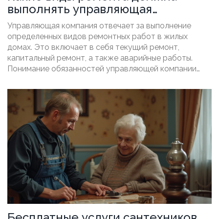
выполнять управляющая
компания?
Управляющая компания отвечает за выполнение
определенных видов ремонтных работ в жилых
домах. Это включает в себя текущий ремонт,
капитальный ремонт, а также аварийные работы.
Понимание обязанностей управляющей компании
поможет жителям домов лучше взаимодействовать
с обслуживающей организацией и своевременно
решать возникающие проблемы.
Бесплатные услуги сантехников