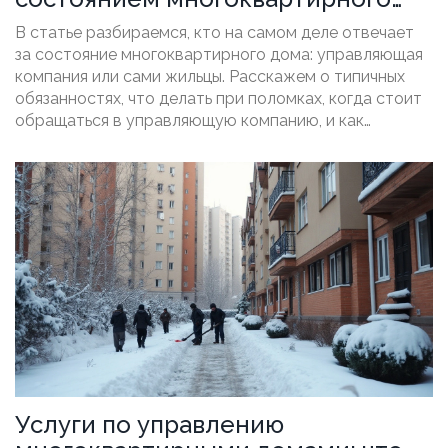
дома: обязанности и реальные
В статье разбираемся, кто на самом деле отвечает
нюансы
за состояние многоквартирного дома: управляющая
компания или сами жильцы. Расскажем о типичных
обязанностях, что делать при поломках, когда стоит
обращаться в управляющую компанию, и как
контролировать качество работ. Поделимся
лайфхаками и реальными ситуациями из жизни. Всё —
на понятном языке, с акцентом на практические
советы.
Услуги по управлению