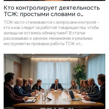
Кто контролирует деятельность
ТСЖ: простыми словами о
главном
ТСЖ часто сталкиваются с вопросами контроля –
кто и как следит за работой товарищества, чтобы
жильцы не остались обманутыми? В статье
рассказываю о законах, механизмах и реальных
инструментах проверки работы ТСЖ: от
ревизионных комиссий до госорганов и самих
собственников. Показываю, как действовать, если
есть подозрения в непрозрачной деятельности.
Прямо объясняю, какие права на доступ к
информации есть у каждого жильца. Привожу советы,
как эффективно защищать свои интересы, не вступая
в конфликт.