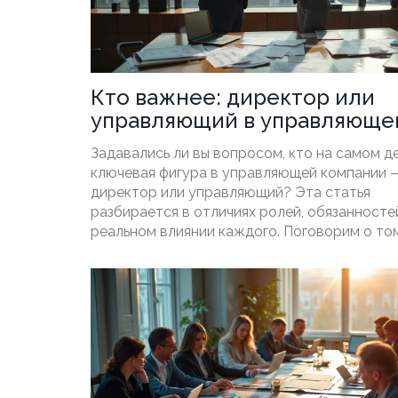
Кто важнее: директор или
управляющий в управляюще
компании?
Задавались ли вы вопросом, кто на самом д
ключевая фигура в управляющей компании 
директор или управляющий? Эта статья
разбирается в отличиях ролей, обязанносте
реальном влиянии каждого. Поговорим о том
распределяется ответственность и кто пр
принципиальные решения. Приведём нагляд
примеры и подскажем, на что стоит обраща
внимание при выборе руководителя. Будет 
для собственников, сотрудников и тех, кто
задумывается о карьере в управлении.