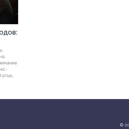
одов:
ь
на
нимание
нес-
татье
нческих
 и как
© 20