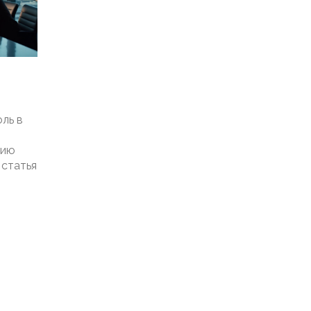
ль в
цию
 статья
а
ления
тся
стать