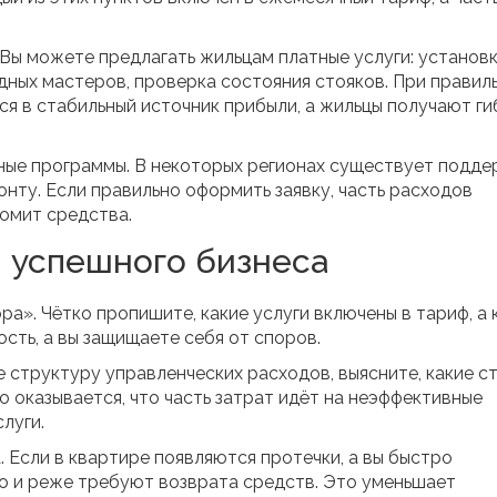
 Вы можете предлагать жильцам платные услуги: установ
дных мастеров, проверка состояния стояков. При правил
я в стабильный источник прибыли, а жильцы получают ги
ные программы. В некоторых регионах существует подд
нту. Если правильно оформить заявку, часть расходов
номит средства.
 успешного бизнеса
а». Чётко пропишите, какие услуги включены в тариф, а 
ость, а вы защищаете себя от споров.
е структуру управленческих расходов, выясните, какие с
о оказывается, что часть затрат идёт на неэффективные
луги.
. Если в квартире появляются протечки, а вы быстро
но и реже требуют возврата средств. Это уменьшает