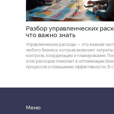
Разбор управленческих расх
что важно знать
Управленческие расходы — это важная част
любого бизнеса, которая включает затраты 
контроль, координацию и планирование. По
этих расходов помогает в оптимизации биз
процессов и повышении эффективности. В с
рассмотрим основные компоненты управле
расходов, к каким категориям они относятся
можно их сократить.
Меню