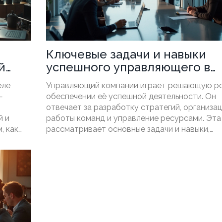
Ключевые задачи и навыки
й
успешного управляющего в
компании
еле
Управляющий компании играет решающую ро
—
обеспечении её успешной деятельности. Он
отвечает за разработку стратегий, организа
й и
работы команд и управление ресурсами. Эта
, как
рассматривает основные задачи и навыки,
инимает
необходимые для эффективного управления, 
ные
также интересные факты о тенденциях управ
ть
в современных компаниях. В тексте содержа
полезно
практические советы для тех, кто стремится 
успешным управляющим.