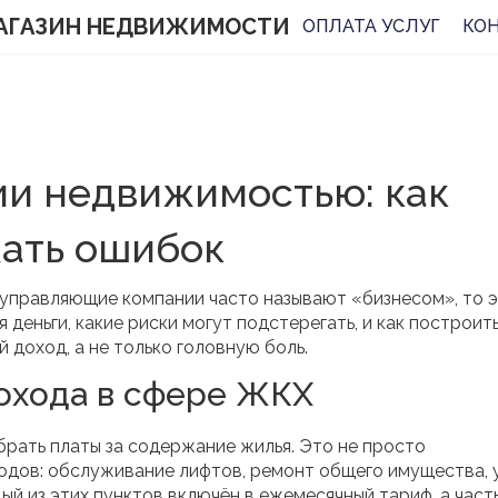
АГАЗИН НЕДВИЖИМОСТИ
ОПЛАТА УСЛУГ
КО
ии недвижимостью: как
жать ошибок
у управляющие компании часто называют «бизнесом», то 
 деньги, какие риски могут подстерегать, и как построит
 доход, а не только головную боль.
охода в сфере ЖКХ
брать платы за содержание жилья. Это не просто
ходов: обслуживание лифтов, ремонт общего имущества, 
й из этих пунктов включён в ежемесячный тариф, а част