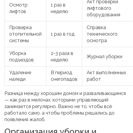
Акт проверки
Осмотр
1 раз в
лифтового
лифтов
неделю
оборудования
Проверка
Справка
отопительной
1 раз в год
технического
системы
осмотра
Уборка
2-3 раза в
Журнал уборки
подъездов
неделю
Удаление
В период
Акт выполненных
наледи
снегопадов
работ
Разница между хорошим домом и разваливающимся
— как раз в мелочах, которыми управляющий
занимается регулярно. Важно не то, чтобы всё
работало само, а чтобы проблемы решались до
появления жалоб.
Организация уборки и