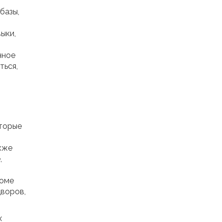
базы,
ыки,
нное
ться,
оторые
кже
,
роме
дворов,
х