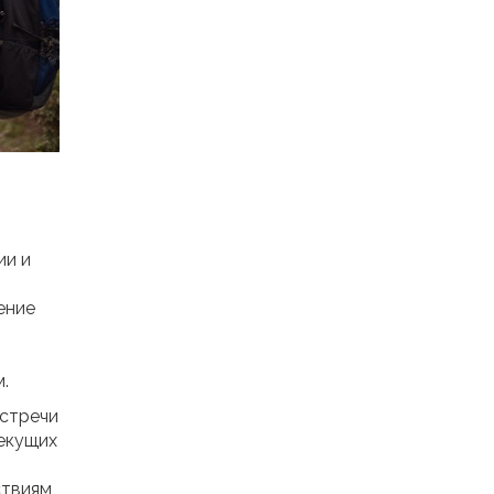
ии и
ение
.
встречи
текущих
ствиям,