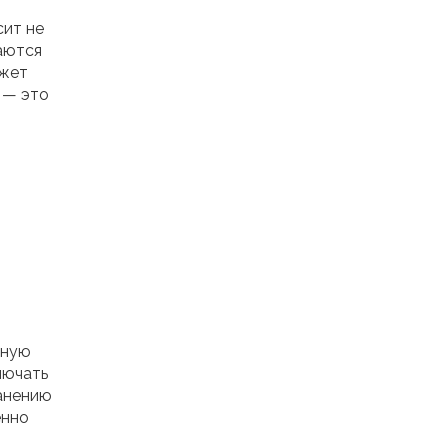
сит не
аются
ожет
 — это
жную
лючать
ранению
енно