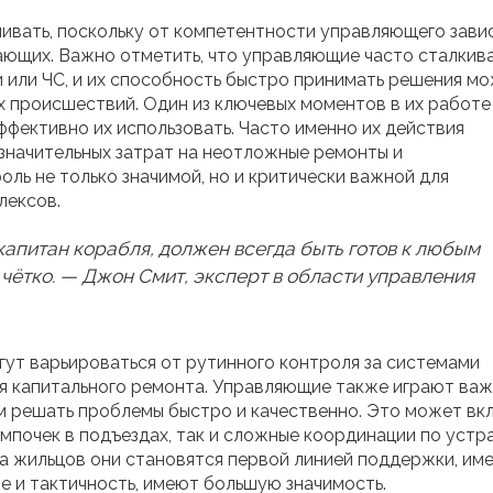
нивать, поскольку от компетентности управляющего зави
ающих. Важно отметить, что управляющие часто сталкив
и или ЧС, и их способность быстро принимать решения м
х происшествий. Один из ключевых моментов в их работе
ффективно их использовать. Часто именно их действия
начительных затрат на неотложные ремонты и
оль не только значимой, но и критически важной для
лексов.
апитан корабля, должен всегда быть готов к любым
чётко. — Джон Смит, эксперт в области управления
гут варьироваться от рутинного контроля за системами
ия капитального ремонта. Управляющие также играют ва
им решать проблемы быстро и качественно. Это может вк
ампочек в подъездах, так и сложные координации по уст
а жильцов они становятся первой линией поддержки, им
ие и тактичность, имеют большую значимость.