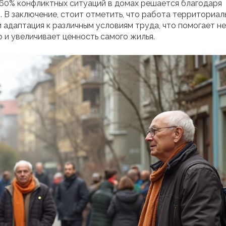
е 60% конфликтных ситуаций в домах решается благодаря
В заключение, стоит отметить, что работа территориал
 адаптация к различным условиям труда, что помогает не
о и увеличивает ценность самого жилья.