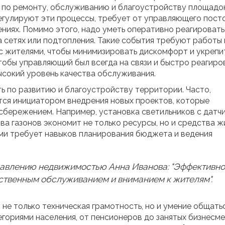
 по ремонту, обслуживанию и благоустройству площадок
егулируют эти процессы, требует от управляющего пост
ниях. Помимо этого, надо уметь оперативно реагировать
а сетях или подтопления. Такие события требуют работы 
 с жителями, чтобы минимизировать дискомфорт и укрепи
тобы управляющий был всегда на связи и быстро реагиро
ысокий уровень качества обслуживания.
ь по развитию и благоустройству территории. Часто,
ся инициатором внедрения новых проектов, которые
сбережением. Например, установка светильников с датч
а газонов экономит не только ресурсы, но и средства ж
ми требует навыков планирования бюджета и ведения
правлению недвижимостью Анна Иванова: "Эффективн
ственным обслуживанием и вниманием к жителям".
не только техническая грамотность, но и умение общатьс
егориями населения, от пенсионеров до занятых бизнесме