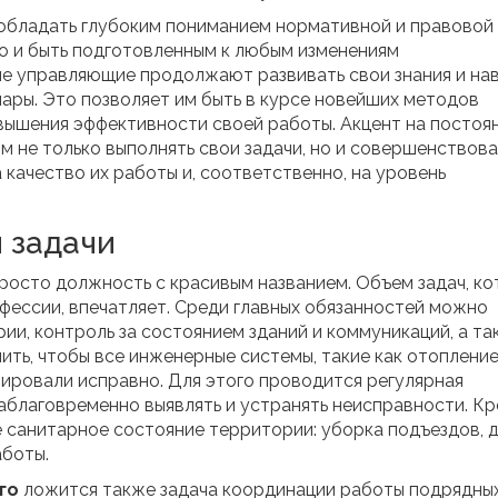
бладать глубоким пониманием нормативной и правовой 
но и быть подготовленным к любым изменениям
ые управляющие продолжают развивать свои знания и нав
ары. Это позволяет им быть в курсе новейших методов
овышения эффективности своей работы. Акцент на постоя
 не только выполнять свои задачи, но и совершенствова
 качество их работы и, соответственно, на уровень
 задачи
росто должность с красивым названием. Объем задач, к
ессии, впечатляет. Среди главных обязанностей можно
ии, контроль за состоянием зданий и коммуникаций, а та
ть, чтобы все инженерные системы, такие как отопление
ировали исправно. Для этого проводится регулярная
заблаговременно выявлять и устранять неисправности. К
 санитарное состояние территории: уборка подъездов, 
аботы.
го
ложится также задача координации работы подрядны