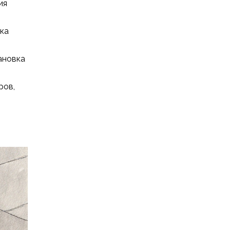
ия
вка
ановка
ров,