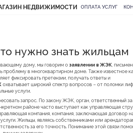
АГАЗИН НЕДВИЖИМОСТИ
ОПЛАТА УСЛУГ
КО
что нужно знать жильцам
ивающему дому, мы говорим о
заявлении в ЖЭК
,
письме
ь проблему в многоквартирном доме
. Также известное к
оляет фиксировать претензии, получать ответы и
К
охватывает широкий спектр вопросов – от поломки лиф
льные услуги.
ресовать запрос. По закону
ЖЭК
,
орган, ответственный за
нкретном районе
часто выступает как управляющая стру
правляющая компания
,
компания, заключающая договор н
 услуги
. Жильцы, являясь собственниками или арендатора
ственность за его точность. Понимание этой связи помо