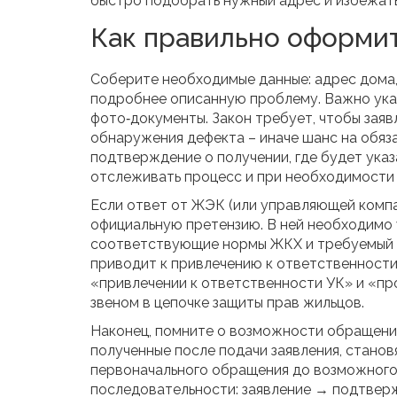
быстро подобрать нужный адрес и избежать
Как правильно оформит
Соберите необходимые данные: адрес дома,
подробнее описанную проблему. Важно указ
фото‑документы. Закон требует, чтобы заяв
обнаружения дефекта – иначе шанс на обяз
подтверждение о получении, где будет указ
отслеживать процесс и при необходимости
Если ответ от ЖЭК (или управляющей компа
официальную претензию. В ней необходимо у
соответствующие нормы ЖКХ и требуемый р
приводит к привлечению к ответственности
«привлечении к ответственности УК» и «пр
звеном в цепочке защиты прав жильцов.
Наконец, помните о возможности обращения
полученные после подачи заявления, станов
первоначального обращения до возможного 
последовательности: заявление → подтвер