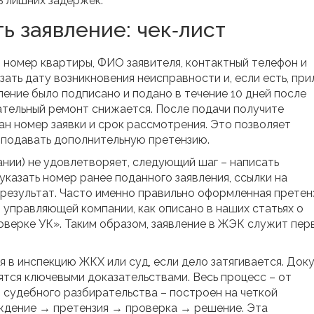
 лишних задержек.
ь заявление: чек‑лист
 номер квартиры, ФИО заявителя, контактный телефон и
ать дату возникновения неисправности и, если есть, пр
ление было подписано и подано в течение 10 дней после
ательный ремонт снижается. После подачи получите
ан номер заявки и срок рассмотрения. Это позволяет
 подавать дополнительную претензию.
нии) не удовлетворяет, следующий шаг – написать
казать номер ранее поданного заявления, ссылки на
езультат. Часто именно правильно оформленная претен
 управляющей компании, как описано в наших статьях о
оверке УК». Таким образом, заявление в ЖЭК служит пер
 в инспекцию ЖКХ или суд, если дело затягивается. Док
ятся ключевыми доказательствами. Весь процесс – от
судебного разбирательства – построен на четкой
ждение → претензия → проверка → решение. Эта