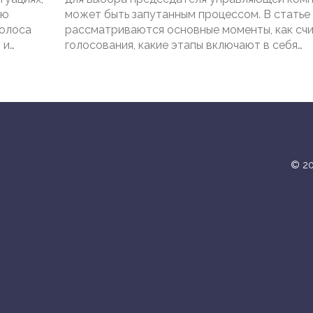
ую
может быть запутанным процессом. В статье
Голоса
рассматриваются основные моменты, как сч
 и
голосования, какие этапы включают в себя
процедуры и что важно учитывать. Практиче
ительно
советы помогут вам разобраться в тонкостях
ым
избежать распространенных ошибок.
© 20