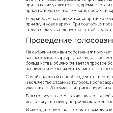
приглашении укажите дату, время, место и 
присутствовать», иначе многие просто игн
Если кворум не набирается, собрание откл
причину и новое время. При повторных про
только если устав допускает такой формат.
Проведение голосовани
На собрании каждый собственник получает 
вас несколько квартир, у вас будет соотве
большинства, обычно считается простое бол
например, изменения устава, может потребов
Самый надёжный способ подсчёта – вести п
и количество отданных голосов. После зак
участникам. Это уменьшит риск споров и у
Если голосует несколько человек от одной 
иначе могут возникнуть проблемы с подлин
И ещё один совет: подготовьте несколько ко