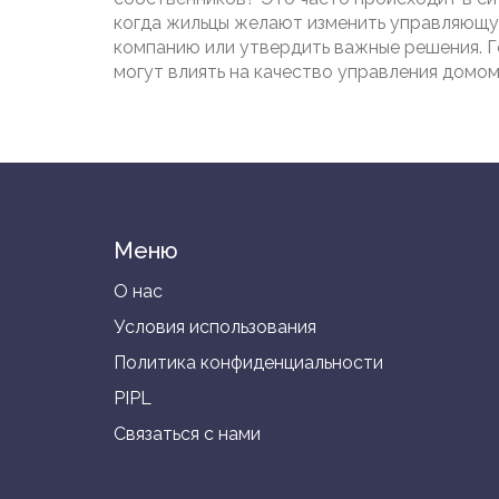
когда жильцы желают изменить управляющ
компанию или утвердить важные решения. 
могут влиять на качество управления домом
размер коммунальных оплат. Понимание, как
работает процесс голосования, может знач
повысить контроль жильцов над своим жил
пространством.
Меню
О нас
Условия использования
Политика конфиденциальности
PIPL
Связаться с нами