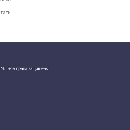
итать
ские
 и
26. Все права защищены.