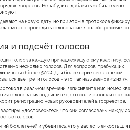
порядок вопросов. Не забудьте добавить «обязательно
орируют.
адывают на новую дату, но при этом в протоколе фиксир
валах можно проводить голосование в онлайн‑режиме, но
я и подсчёт голосов
один голос за каждую принадлежащую ему квартиру. Ес
тственно несколько голосов. Для вопросов, требующих
ьшинство (более 50 %). Для более серьёзных решений,
аться две трети голосов – это так называемое «2 из 3».
ротокол в реальном времени: записывайте имя, номер кв
рытия голосования подпишите протокол и разошлите копи
скорит регистрацию новых руководителей в госреестре.
квартиры, удостоверьтесь, что они согласованы между со
ностью голосов.
пий бюллетеней и убедитесь, что у вас есть емкость для 