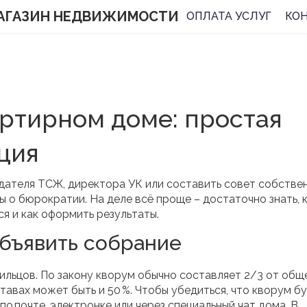
АГАЗИН НЕДВИЖИМОСТИ
ОПЛАТА УСЛУГ
КО
ртирном доме: простая
ция
дателя ТСЖ, директора УК или составить совет собствен
 о бюрократии. На деле всё проще – достаточно знать, 
я и как оформить результаты.
объявить собрание
ильцов. По закону кворум обычно составляет 2/3 от общ
тавах может быть и 50 %. Чтобы убедиться, что кворум б
о почте, электронке или через специальный чат дома. В