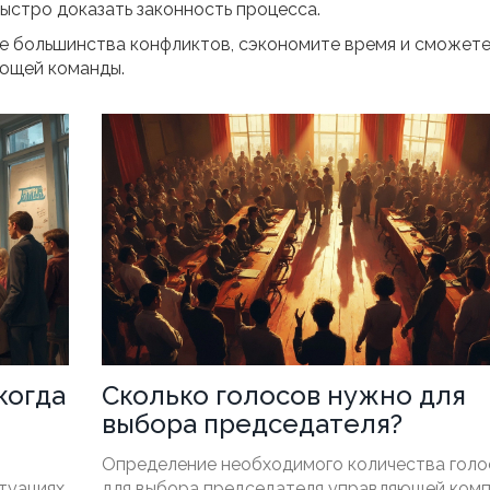
ыстро доказать законность процесса.
е большинства конфликтов, сэкономите время и сможет
яющей команды.
когда
Сколько голосов нужно для
выбора председателя?
Определение необходимого количества голо
туациях,
для выбора председателя управляющей ком