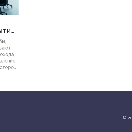
ытие
бы,
ывают
охода,
вление
сторов.
руктуры
иваются
© 20