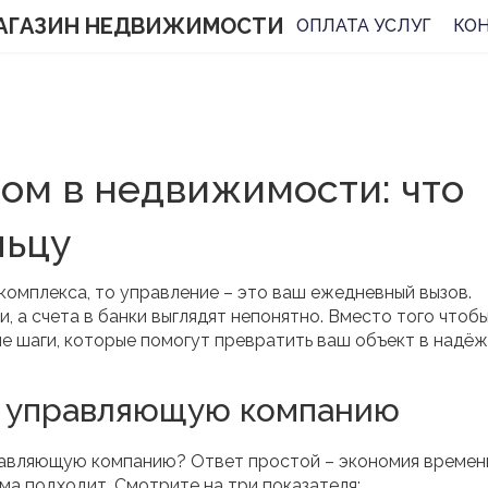
АГАЗИН НЕДВИЖИМОСТИ
ОПЛАТА УСЛУГ
КО
ом в недвижимости: что
льцу
 комплекса, то управление – это ваш ежедневный вызов.
 а счета в банки выглядят непонятно. Вместо того чтоб
ые шаги, которые помогут превратить ваш объект в надё
ь управляющую компанию
равляющую компанию? Ответ простой – экономия времен
ма подходит. Смотрите на три показателя: