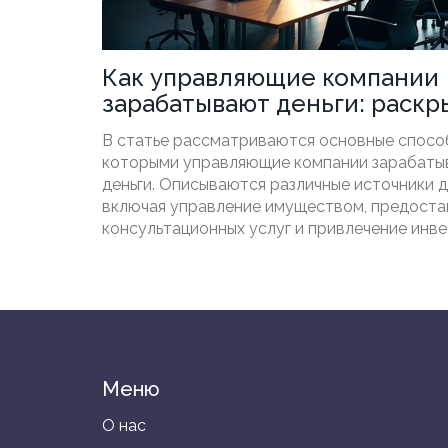
Как управляющие компании
зарабатывают деньги: раскр
тайн
В статье рассматриваются основные спосо
которыми управляющие компании зарабат
деньги. Описываются различные источники д
включая управление имуществом, предоста
консультационных услуг и привлечение инве
Даются полезные советы для понимания ст
доходов этих компаний, а также рассматр
интересные факты об их работе.
Меню
О нас