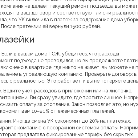
 компания не делает текущий ремонт подъезда, вы може
входят в ваш договор и соответствуют ли они реальност
ла, что УК включила в платеж за содержание дома убор
 После претензии ей вернули 1500 рублей.
лазейки
. Если в вашем доме ТСЖ, убедитесь, что расходы
емонт подъезда не проводился, но вы продолжаете плати
е включено в квартире, где никто не живет, вы можете не 
заявление в управляющую компанию. Проверьте договор: в
есь с реальностью. Это работает, и вы не потеряете день
Ведите учёт расходов в приложении или на листочке.
витанциями. Вы сразу увидите, где тратите лишнее. Напр
снизить оплату за отопление. Закон позволяет это, но н
сэкономит вам 10–20% от ежемесячных платежей.
нии. Иногда смена УК сэкономит до 20% на платежах.
ирайте компанию с прозрачной системой оплаты. Наприм
оторая предлагала фиксированные тарифы без скрытых