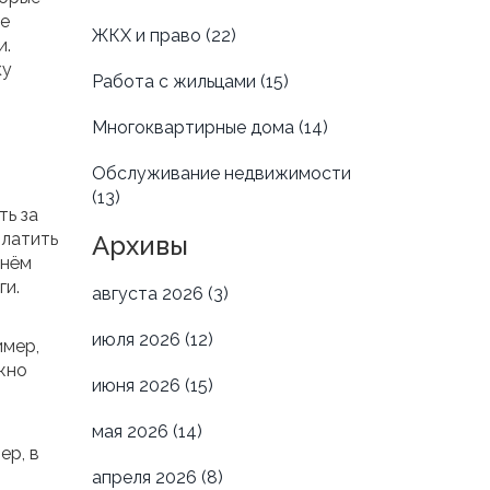
те
ЖКХ и право
(22)
и.
ку
Работа с жильцами
(15)
Многоквартирные дома
(14)
Обслуживание недвижимости
(13)
ть за
платить
Архивы
 нём
ги.
августа 2026
(3)
июля 2026
(12)
имер,
ужно
июня 2026
(15)
мая 2026
(14)
ер, в
апреля 2026
(8)