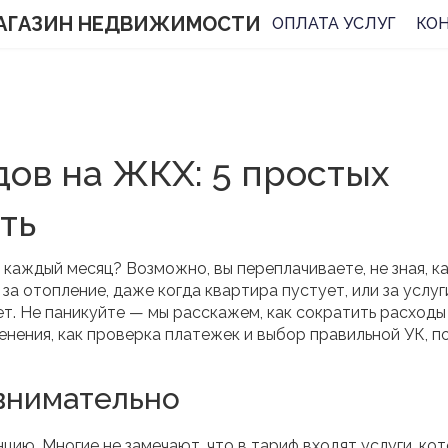
АГАЗИН НЕДВИЖИМОСТИ
ОПЛАТА УСЛУГ
КО
ов на ЖКХ: 5 простых
ть
 каждый месяц? Возможно, вы переплачиваете, не зная, ка
а отопление, даже когда квартира пустует, или за услуг
т. Не паникуйте — мы расскажем, как сократить расходы
нения, как проверка платежек и выбор правильной УК, п
внимательно
цию. Многие не замечают, что в тариф входят услуги, ко