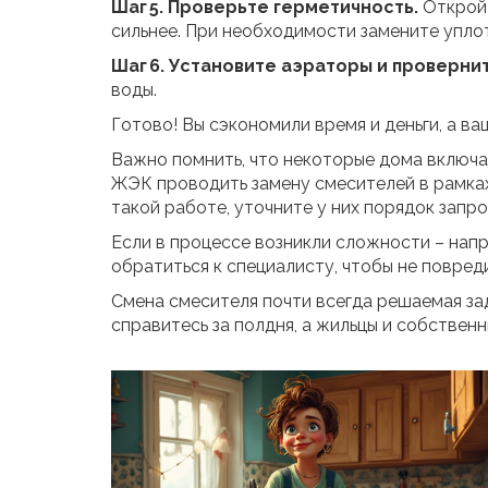
Шаг 5. Проверьте герметичность.
Откройт
сильнее. При необходимости замените упло
Шаг 6. Установите аэраторы и провернит
воды.
Готово! Вы сэкономили время и деньги, а ваш
Важно помнить, что некоторые дома включа
ЖЭК проводить замену смесителей в рамках
такой работе, уточните у них порядок запр
Если в процессе возникли сложности – нап
обратиться к специалисту, чтобы не повред
Смена смесителя почти всегда решаемая за
справитесь за полдня, а жильцы и собствен