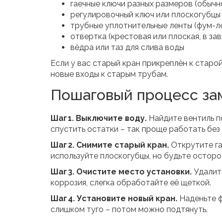
гаечные ключи разных размеров (обычно
регулировочный ключ или плоскогубцы
трубные уплотнительные ленты (фум-ле
отвертка (крестовая или плоская, в за
вёдра или таз для слива воды
Если у вас старый кран прикреплён к старо
новые входы к старым трубам.
Пошаговый процесс за
Шаг 1. Выключите воду.
Найдите вентиль п
спустить остатки – так проще работать без
Шаг 2. Снимите старый кран.
Открутите га
используйте плоскогубцы, но будьте осторо
Шаг 3. Очистите место установки.
Удалите
коррозия, слегка обработайте её щеткой.
Шаг 4. Установите новый кран.
Наденьте ф
слишком туго – потом можно подтянуть.