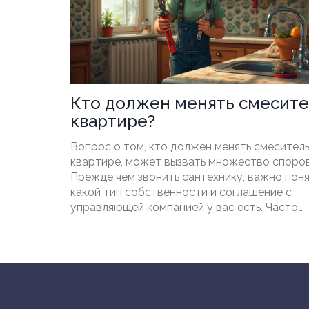
Кто должен менять смесите
квартире?
Вопрос о том, кто должен менять смеситель
квартире, может вызвать множество споров
Прежде чем звонить сантехнику, важно поня
какой тип собственности и соглашение с
управляющей компанией у вас есть. Часто
ответственность за такие работы лежит на 
арендатора или владельца квартиры. Однак
некоторых случаях управляющая компания 
взять на себя замену, если это необходимо 
поддержания общего состояния здания.