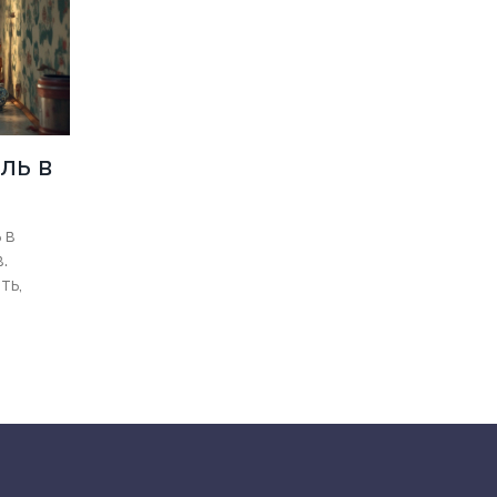
ль в
 в
.
ть,
плечах
о в
может
для