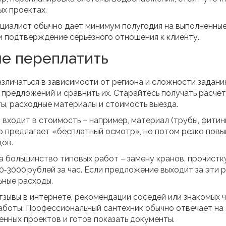
ых проектах.
ециалист обычно дает минимум полугодия на выполненны
и подтверждение серьёзного отношения к клиенту.
не переплатить
азличаться в зависимости от региона и сложности задания
предложений и сравнить их. Старайтесь получать расчёт
ты, расходные материалы и стоимость выезда.
о входит в стоимость – например, материал (трубы, фитин
р предлагает «бесплатный осмотр», но потом резко пов
дов.
а большинство типовых работ – замену кранов, прочистк
0‑3000 рублей за час. Если предложение выходит за эти р
ьные расходы.
тзывы в интернете, рекомендации соседей или знакомых 
аботы. Профессиональный сантехник обычно отвечает на
нных проектов и готов показать документы.