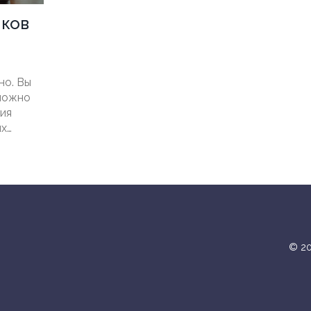
иков
но. Вы
 можно
ция
ых
© 20