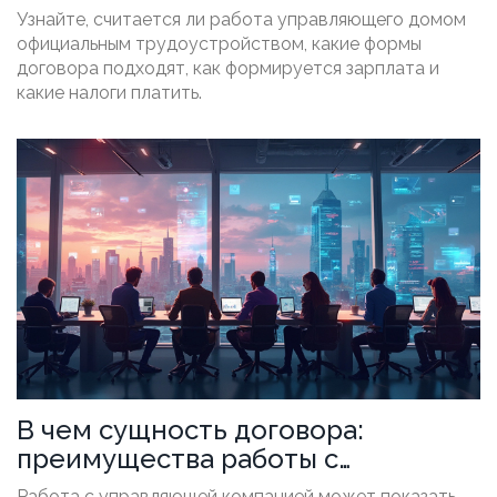
Узнайте, считается ли работа управляющего домом
официальным трудоустройством, какие формы
договора подходят, как формируется зарплата и
какие налоги платить.
В чем сущность договора:
преимущества работы с
управляющей компанией
Работа с управляющей компанией может показать