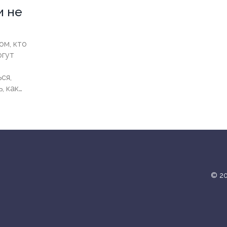
и не
ом, кто
огут
ся,
, как
мить на
м
© 20