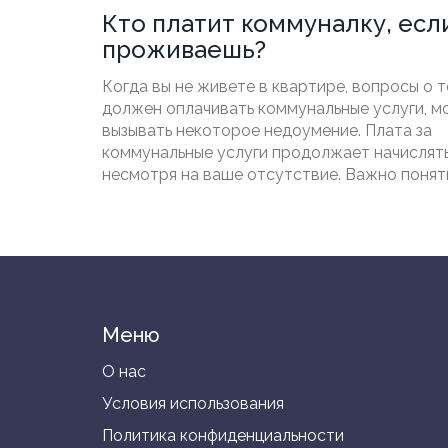
Кто платит коммуналку, есл
проживаешь?
Когда вы не живете в квартире, вопросы о т
должен оплачивать коммунальные услуги, м
вызывать некоторое недоумение. Плата за
коммунальные услуги продолжает начислять
несмотря на ваше отсутствие. Важно понять
узаконить ваше отсутствие, какие платежи
необходимо оплачивать и как можно сэконо
коммунальных расходах. Если вы не хотите
неприятных сюрпризов в виде долгов по
коммунальным платежам, следуйте просты
рекомендациям и советы из этой статьи.
Меню
О нас
Условия использования
Политика конфиденциальности