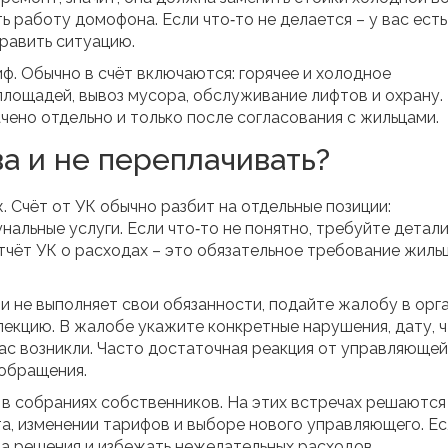
ь работу домофона. Если что‑то не делается – у вас ест
равить ситуацию.
иф. Обычно в счёт включаются: горячее и холодное
ощадей, вывоз мусора, обслуживание лифтов и охрану. 
ачено отдельно и только после согласования с жильцами.
а и не переплачивать?
 Счёт от УК обычно разбит на отдельные позиции:
альные услуги. Если что‑то не понятно, требуйте детал
чёт УК о расходах – это обязательное требование жиль
ли не выполняет свои обязанности, подайте жалобу в орг
екцию. В жалобе укажите конкретные нарушения, дату, 
вас возникли. Часто достаточная реакция от управляющей
 обращения.
 в собраниях собственников. На этих встречах решаются
а, изменении тарифов и выборе нового управляющего. Ес
на решения и избежать нежелательных расходов.