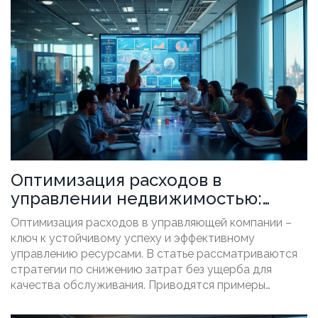
Особое внимание уделяется техническим аспектам
оптимизации. Приводятся практические
рекомендации от специалистов в области цифрового
маркетинга.
Оптимизация расходов в
управлении недвижимостью:
Практические советы
Оптимизация расходов в управляющей компании –
ключ к устойчивому успеху и эффективному
управлению ресурсами. В статье рассматриваются
стратегии по снижению затрат без ущерба для
качества обслуживания. Приводятся примеры
успешных методов и даются рекомендации по их
внедрению на практике. Также акцентируется