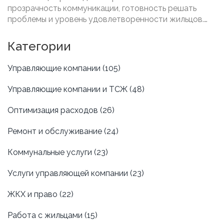
прозрачность коммуникации, готовность решать
проблемы и уровень удовлетворенности жильцов.
Узнайте о современных методах анализа
деятельности, используйте проверенные стратегии
Категории
для улучшения работы вашей управляющей
компании, и применяйте лучшие практики для
Управляющие компании
(105)
достижения наилучших результатов. Это поможет не
только повысить качество, но и значительно
Управляющие компании и ТСЖ
(48)
сократить затраты.
Оптимизация расходов
(26)
Ремонт и обслуживание
(24)
Коммунальные услуги
(23)
Услуги управляющей компании
(23)
ЖКХ и право
(22)
Работа с жильцами
(15)