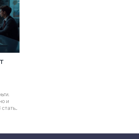
т
ьги.
но и
В статье
орые
кже
лаются