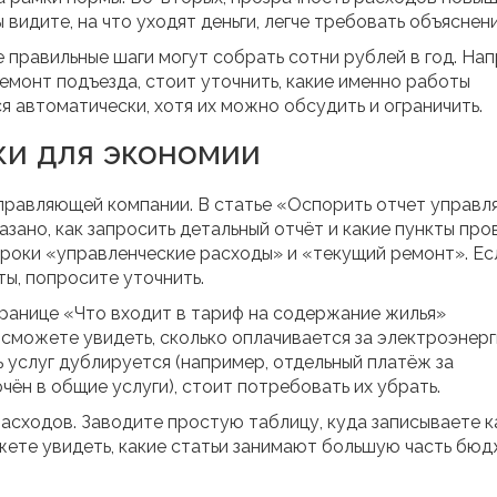
видите, на что уходят деньги, легче требовать объяснени
 правильные шаги могут собрать сотни рублей в год. Нап
ремонт подъезда, стоит уточнить, какие именно работы
 автоматически, хотя их можно обсудить и ограничить.
ки для экономии
управляющей компании. В статье «Оспорить отчет управ
азано, как запросить детальный отчёт и какие пункты про
троки «управленческие расходы» и «текущий ремонт». Ес
ты, попросите уточнить.
транице «Что входит в тариф на содержание жилья»
ы сможете увидеть, сколько оплачивается за электроэнерг
ь услуг дублируется (например, отдельный платёж за
ён в общие услуги), стоит потребовать их убрать.
расходов. Заводите простую таблицу, куда записываете 
ожете увидеть, какие статьи занимают большую часть бюд