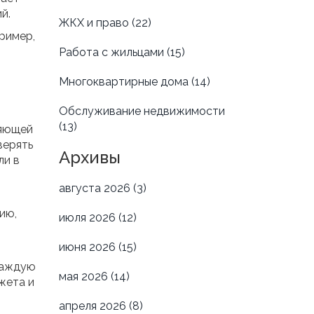
й.
ЖКХ и право
(22)
ример,
Работа с жильцами
(15)
Многоквартирные дома
(14)
Обслуживание недвижимости
(13)
ляющей
верять
Архивы
ли в
августа 2026
(3)
ию,
июля 2026
(12)
июня 2026
(15)
каждую
мая 2026
(14)
жета и
апреля 2026
(8)