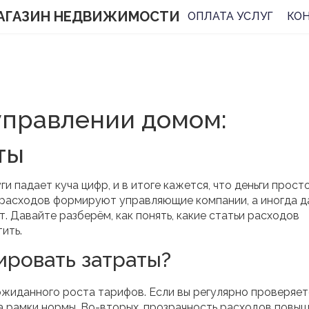
АГАЗИН НЕДВИЖИМОСТИ
ОПЛАТА УСЛУГ
КО
 управлении домом:
ты
и падает куча цифр, и в итоге кажется, что деньги прост
ь расходов формируют управляющие компании, а иногда 
т. Давайте разберём, как понять, какие статьи расходов
ить.
ировать затраты?
ожиданного роста тарифов. Если вы регулярно проверяет
 за рамки нормы. Во-вторых, прозрачность расходов повы