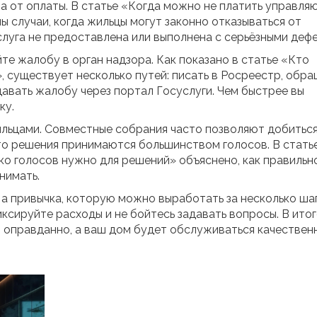
за от оплаты. В статье «Когда можно не платить управл
 случаи, когда жильцы могут законно отказываться от
слуга не предоставлена или выполнена с серьёзными деф
йте жалобу в орган надзора. Как показано в статье «Кто
существует несколько путей: писать в Росреестр, обра
авать жалобу через портал Госуслуги. Чем быстрее вы
ку.
ильцами. Совместные собрания часто позволяют добитьс
то решения принимаются большинством голосов. В стать
ко голосов нужно для решений» объяснено, как правильн
нимать.
 а привычка, которую можно выработать за несколько шаг
ксируйте расходы и не бойтесь задавать вопросы. В итог
я оправданно, а ваш дом будет обслуживаться качествен