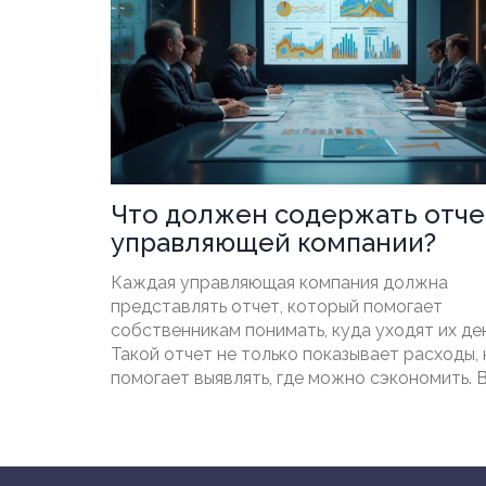
Что должен содержать отче
управляющей компании?
Каждая управляющая компания должна
представлять отчет, который помогает
собственникам понимать, куда уходят их ден
Такой отчет не только показывает расходы, 
помогает выявлять, где можно сэкономить. 
рассматриваются основные элементы, кот
должен содержать качественный отчет. Та
даются советы по оптимизации затрат и де
акценты на пользе конкретных данных для