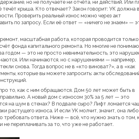
держание, но не получаете ни отчёта, ни действий. Или п
ё течёт крыша. Кто отвечает? Закон говорит: УК должна 
ности. Проверить реальный износ можно через акт
вить по запросу. Если её ответ — «ничего не знаем» — э
 ремонт
,
масштабная работа, которая проводится только
 счёт фонда капитального ремонта
. Но многие не понимаю
за годом — это не просто невнимательность, это наруше
чинаются. Или начинаются, но с нарушениями — например,
текли снова. Тогда вопрос не в «кто виноват?», а в «как
ументы, которые вы можете запросить: акты обследований
онструкций.
про то, как с ним обращаются. Дом 50 лет может быть в
правильно. А новый дом с износом 30% за 5 лет — это
ся на шум в стенах? В подвале сыро? Лифт ломается чащ
и растущего износа. И если УК молчит, значит, она либо
во требовать ответа. Ниже — всё, что нужно знать о том, 
и не переплачивать за то, что уже не работает.