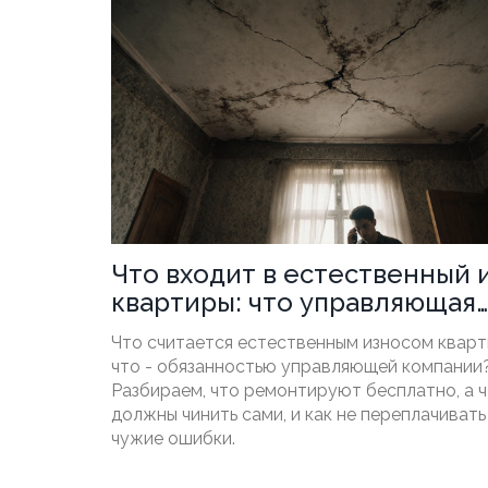
Что входит в естественный 
квартиры: что управляющая
компания ремонтирует
Что считается естественным износом кварт
бесплатно, а что - за ваш сч
что - обязанностью управляющей компании
Разбираем, что ремонтируют бесплатно, а ч
должны чинить сами, и как не переплачивать
чужие ошибки.