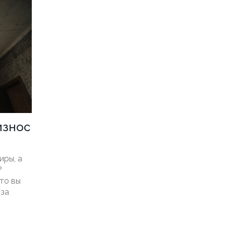
износ
иры, а
ет
?
то вы
 за