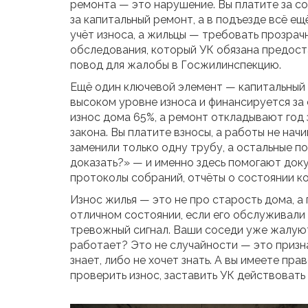
ремонта — это нарушение. Вы платите за со
за капитальный ремонт, а в подъезде всё ещ
учёт износа, а жильцы — требовать прозрач
обследования, который УК обязана предоста
повод для жалобы в Госжилинспекцию.
Ещё один ключевой элемент —
капитальный
высоком уровне износа и финансируется за
износ дома 65%, а ремонт откладывают год 
закона. Вы платите взносы, а работы не на
заменили только одну трубу, а остальные по
доказать?» — и именно здесь помогают док
протоколы собраний, отчёты о состоянии к
Износ жилья — это не про старость дома, а 
отличном состоянии, если его обслуживали 
тревожный сигнал. Ваши соседи уже жалуют
работает? Это не случайности — это признак
знает, либо не хочет знать. А вы имеете пра
проверить износ, заставить УК действовать 