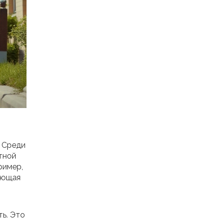
. Среди
тной
ример,
яющая
ть. Это