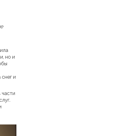
ие
дила
, но и
обы
 снег и
 части
луг.
и