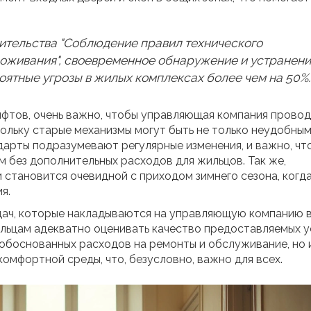
ительства "Соблюдение правил технического
роживания", своевременное обнаружение и устранен
ятные угрозы в жилых комплексах более чем на 50%.
лифтов, очень важно, чтобы управляющая компания прово
льку старые механизмы могут быть не только неудобными
арты подразумевают регулярные изменения, и важно, чт
 без дополнительных расходов для жильцов. Так же,
становится очевидной с приходом зимнего сезона, когда
я.
дач, которые накладываются на управляющую компанию в
льцам адекватно оценивать качество предоставляемых ус
еобоснованных расходов на ремонты и обслуживание, но 
мфортной среды, что, безусловно, важно для всех.