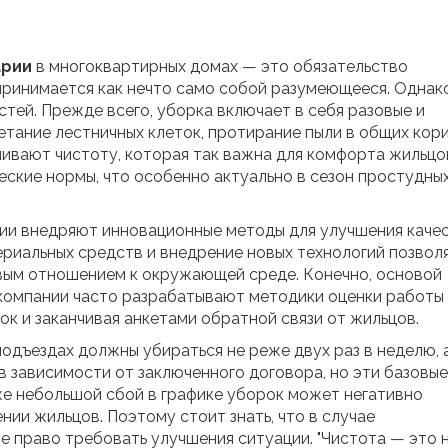
арии
в многоквартирных домах — это обязательство
ринимается как нечто само собой разумеющееся. Однако
стей. Прежде всего, уборка включает в себя разовые и
тание лестничных клеток, протирание пыли в общих кор
чивают чистоту, которая так важна для комфорта жильцо
еские нормы, что особенно актуально в сезон простудны
нии внедряют инновационные методы для улучшения каче
ериальных средств и внедрение новых технологий позвол
ивым отношением к окружающей среде. Конечно, основой
 компании часто разрабатывают методики оценки работы
ок и заканчивая анкетами обратной связи от жильцов.
подъездах должны убираться не реже двух раз в неделю, 
в зависимости от заключенного договора, но эти базовые
же небольшой сбой в графике уборок может негативно
ении жильцов. Поэтому стоит знать, что в случае
 право требовать улучшения ситуации. "Чистота — это 