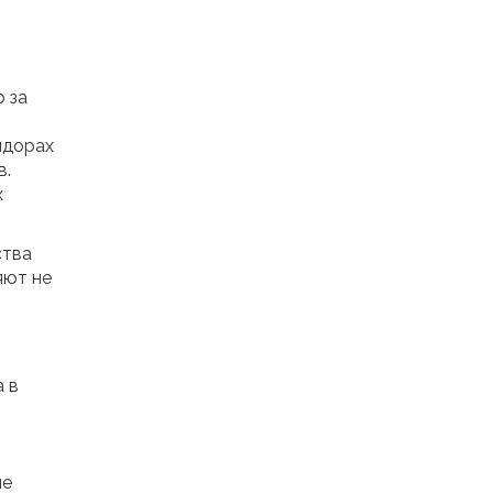
 за
идорах
в.
х
ства
яют не
а в
не