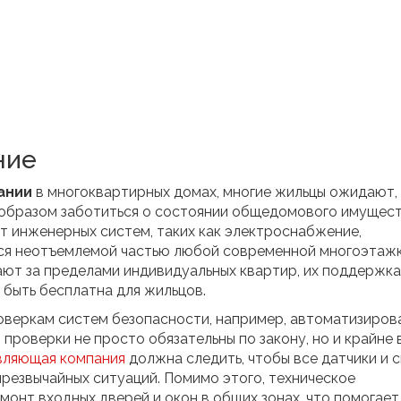
ние
ании
в многоквартирных домах, многие жильцы ожидают,
образом заботиться о состоянии общедомового имущест
т инженерных систем, таких как электроснабжение,
тся неотъемлемой частью любой современной многоэтажк
ют за пределами индивидуальных квартир, их поддержка
быть бесплатна для жильцов.
оверкам систем безопасности, например, автоматизиров
проверки не просто обязательны по закону, но и крайне
вляющая компания
должна следить, чтобы все датчики и 
чрезвычайных ситуаций. Помимо этого, техническое
онт входных дверей и окон в общих зонах, что помогает