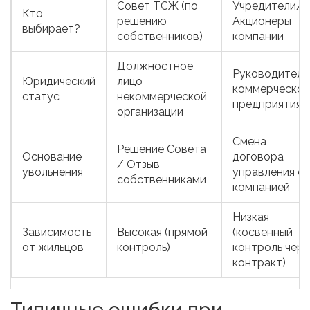
Совет ТСЖ (по
Учредители/
Кто
решению
Акционеры
выбирает?
собственников)
компании
Должностное
Руководитель
Юридический
лицо
коммерческог
статус
некоммерческой
предприятия
организации
Смена
Решение Совета
Основание
договора
/ Отзыв
увольнения
управления с
собственниками
компанией
Низкая
Зависимость
Высокая (прямой
(косвенный
от жильцов
контроль)
контроль чере
контракт)
Типичные ошибки при