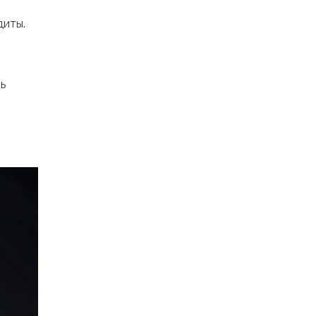
диты.
ь