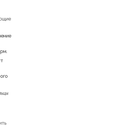
ующие
чение
рм.
ут
ного
льцы
ить