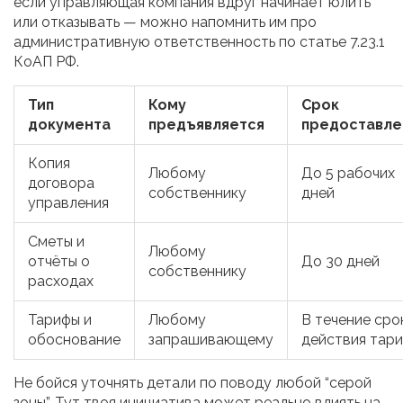
если управляющая компания вдруг начинает юлить
или отказывать — можно напомнить им про
административную ответственность по статье 7.23.1
КоАП РФ.
Тип
Кому
Срок
документа
предъявляется
предоставле
Копия
Любому
До 5 рабочих
договора
собственнику
дней
управления
Сметы и
Любому
отчёты о
До 30 дней
собственнику
расходах
Тарифы и
Любому
В течение сро
обоснование
запрашивающему
действия тар
Не бойся уточнять детали по поводу любой “серой
зоны”. Тут твоя инициатива может реально влиять на