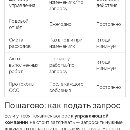
изменениях/по
управления
действия
запросу
Годовой
Ежегодно
Постоянно
отчёт
Смета
Раз в год и при
3 года
расходов
изменениях
минимум
Акты
По факту
3 года
выполненных
работы/по
минимум
работ
запросу
Протоколы
После каждого
Постоянно
ОСС
собрания
Пошагово: как подать запрос
Если у тебя появился вопрос к
управляющей
компании
, не стоит затягивать — запросить нужные
документы по закону не составляет труда. Вот что