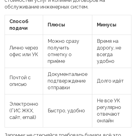
стоимостей услуг и копиями договоров на
обслуживание инженерных систем.
Способ
Плюсы
Минусы
подачи
Можно сразу
Время на
Лично через
получить
дорогу, не
офис или УК
отметку о
всегда
приёме
удобно
Документальное
Почтой с
подтверждение
Долго идёт
описью
отправки
Не все УК
Электронно
регулярно
(ГИС ЖКХ,
Быстро, удобно
отвечают
сайт, email)
онлайн
Запомни: не стесняйся требовать бумаги, всё это